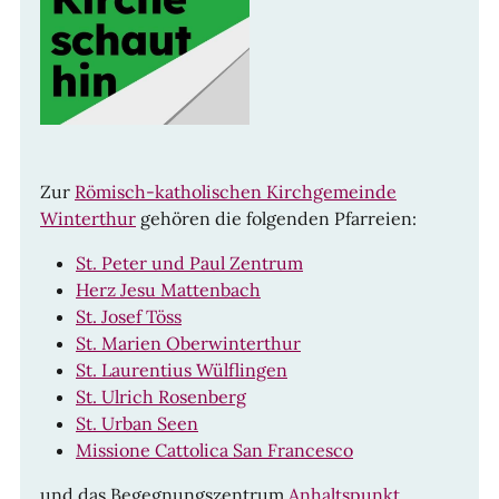
Zur
Römisch-katholischen Kirchgemeinde
Winterthur
gehören die folgenden Pfarreien:
St. Peter und Paul Zentrum
Herz Jesu Mattenbach
St. Josef Töss
St. Marien Oberwinterthur
St. Laurentius Wülflingen
St. Ulrich Rosenberg
St. Urban Seen
Missione Cattolica San Francesco
und das Begegnungszentrum
Anhaltspunkt