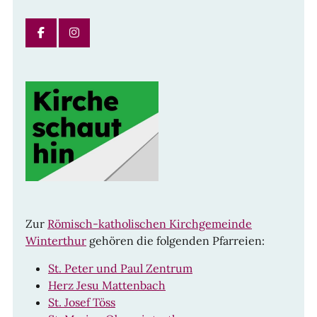
FACEBOOK
INSTAGRAM
Zur
Römisch-katholischen Kirchgemeinde
Winterthur
gehören die folgenden Pfarreien:
St. Peter und Paul Zentrum
Herz Jesu Mattenbach
St. Josef Töss