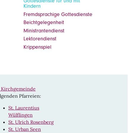
Gottesdienste für und mit
Kindern
Fremdsprachige Gottesdienste
Beichtgelegenheit
Ministrantendienst
Lektorendienst
Krippenspiel
n Kirchgemeinde
lgenden Pfarreien:
St. Laurentius
Wülflingen
St. Ulrich Rosenberg
St. Urban Seen