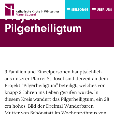
Direkt zum Inhalt
SEELSORGE
ÜBER UNS
Projekt
Pilgerheiligtum
9 Familien und Einzelpersonen hauptsächlich
aus unserer Pfarrei St. Josef sind derzeit an dem
Projekt “Pilgerheiligtum” beteiligt, welches vor
knapp 2 Jahren ins Leben gerufen wurde. In
diesem Kreis wandert das Pilgerheiligtum, ein 28
cm hohes Bild der Dreimal Wunderbaren
Mutter von Schönstatt im Wochenrythmus von